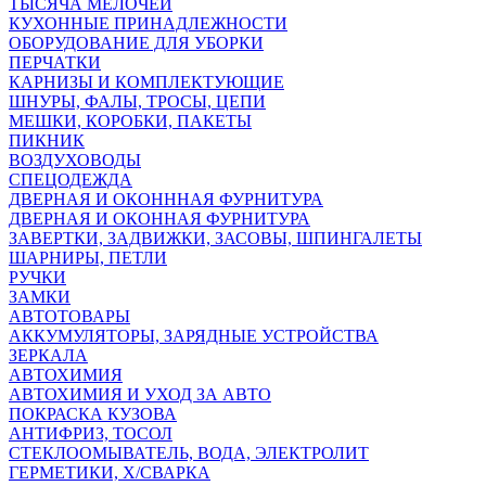
ТЫСЯЧА МЕЛОЧЕЙ
КУХОННЫЕ ПРИНАДЛЕЖНОСТИ
ОБОРУДОВАНИЕ ДЛЯ УБОРКИ
ПЕРЧАТКИ
КАРНИЗЫ И КОМПЛЕКТУЮЩИЕ
ШНУРЫ, ФАЛЫ, ТРОСЫ, ЦЕПИ
МЕШКИ, КОРОБКИ, ПАКЕТЫ
ПИКНИК
ВОЗДУХОВОДЫ
СПЕЦОДЕЖДА
ДВЕРНАЯ И ОКОНННАЯ ФУРНИТУРА
ДВЕРНАЯ И ОКОННАЯ ФУРНИТУРА
ЗАВЕРТКИ, ЗАДВИЖКИ, ЗАСОВЫ, ШПИНГАЛЕТЫ
ШАРНИРЫ, ПЕТЛИ
РУЧКИ
ЗАМКИ
АВТОТОВАРЫ
АККУМУЛЯТОРЫ, ЗАРЯДНЫЕ УСТРОЙСТВА
ЗЕРКАЛА
АВТОХИМИЯ
АВТОХИМИЯ И УХОД ЗА АВТО
ПОКРАСКА КУЗОВА
АНТИФРИЗ, ТОСОЛ
СТЕКЛООМЫВАТЕЛЬ, ВОДА, ЭЛЕКТРОЛИТ
ГЕРМЕТИКИ, Х/СВАРКА