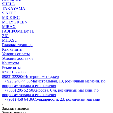
SHELL
TAKAYAMA
SINTEC
MICKING
MOLYGREEN
MIRAX
ГАЗПРОМНЕФТЬ
ZIC
MITASU
Главная страница
Как купить
Условия оплаты
Условия доставки
Контакты
Реквизиты
89831322806
89831322806
Интернет менеджер
+7 923 240 44 30
​Магистральная, 13, розничный магазин, по
вопросам товара и его наличия
+7 (383) 205 52 50
Амосова, 67а, розничный магазин, по
вопросам товара и его наличия
+7 (901) 458 64 36
Солидарности, 23, розничный магазин
Заказать звонок
Задать вопрос