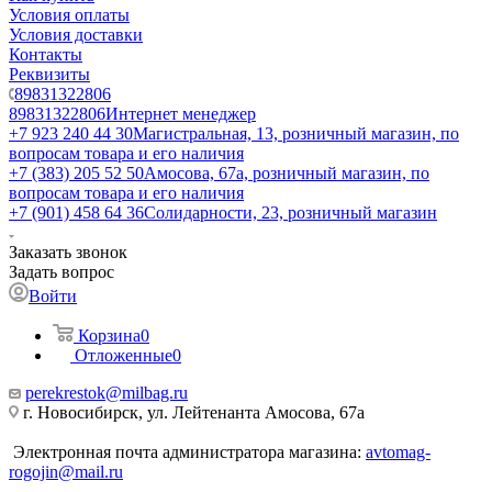
Условия оплаты
Условия доставки
Контакты
Реквизиты
89831322806
89831322806
Интернет менеджер
+7 923 240 44 30
​Магистральная, 13, розничный магазин, по
вопросам товара и его наличия
+7 (383) 205 52 50
Амосова, 67а, розничный магазин, по
вопросам товара и его наличия
+7 (901) 458 64 36
Солидарности, 23, розничный магазин
Заказать звонок
Задать вопрос
Войти
Корзина
0
Отложенные
0
perekrestok@milbag.ru
г. Новосибирск, ул. ​Лейтенанта Амосова, 67а
Электронная почта администратора магазина:
avtomag-
rogojin@mail.ru