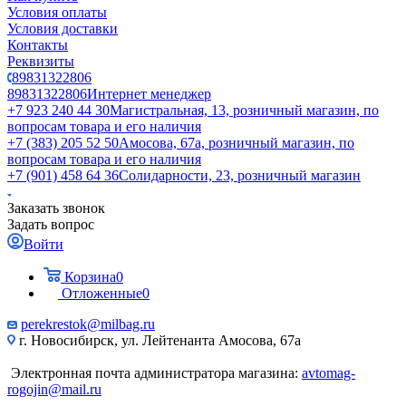
Условия оплаты
Условия доставки
Контакты
Реквизиты
89831322806
89831322806
Интернет менеджер
+7 923 240 44 30
​Магистральная, 13, розничный магазин, по
вопросам товара и его наличия
+7 (383) 205 52 50
Амосова, 67а, розничный магазин, по
вопросам товара и его наличия
+7 (901) 458 64 36
Солидарности, 23, розничный магазин
Заказать звонок
Задать вопрос
Войти
Корзина
0
Отложенные
0
perekrestok@milbag.ru
г. Новосибирск, ул. ​Лейтенанта Амосова, 67а
Электронная почта администратора магазина:
avtomag-
rogojin@mail.ru