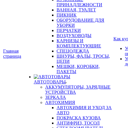
ПРИНАДЛЕЖНОСТИ
ВАННАЯ, ТУАЛЕТ
ПИКНИК
ОБОРУДОВАНИЕ ДЛЯ
УБОРКИ
ПЕРЧАТКИ
ВОЗДУХОВОДЫ
Как ку
КАРНИЗЫ И
КОМПЛЕКТУЮЩИЕ
У
Главная
СПЕЦОДЕЖДА
о
страница
ШНУРЫ, ФАЛЫ, ТРОСЫ,
У
ЦЕПИ
д
МЕШКИ, КОРОБКИ,
ПАКЕТЫ
АВТОТОВАРЫ
АККУМУЛЯТОРЫ, ЗАРЯДНЫЕ
УСТРОЙСТВА
ЗЕРКАЛА
АВТОХИМИЯ
АВТОХИМИЯ И УХОД ЗА
АВТО
ПОКРАСКА КУЗОВА
АНТИФРИЗ, ТОСОЛ