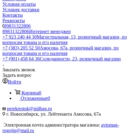
Условия оплаты
Условия доставки
Контакты
Реквизиты
89831322806
89831322806
Интернет менеджер
+7 923 240 44 30
​Магистральная, 13, розничный магазин, по
вопросам товара и его наличия
+7 (383) 205 52 50
Амосова, 67а, розничный магазин, по
вопросам товара и его наличия
+7 (901) 458 64 36
Солидарности, 23, розничный магазин
Заказать звонок
Задать вопрос
Войти
Корзина
0
Отложенные
0
perekrestok@milbag.ru
г. Новосибирск, ул. ​Лейтенанта Амосова, 67а
Электронная почта администратора магазина:
avtomag-
rogojin@mail.ru