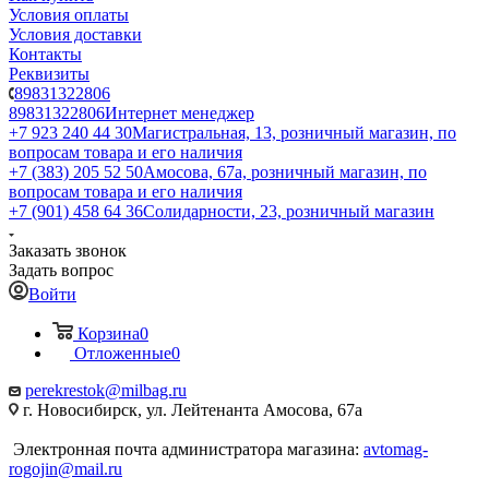
Условия оплаты
Условия доставки
Контакты
Реквизиты
89831322806
89831322806
Интернет менеджер
+7 923 240 44 30
​Магистральная, 13, розничный магазин, по
вопросам товара и его наличия
+7 (383) 205 52 50
Амосова, 67а, розничный магазин, по
вопросам товара и его наличия
+7 (901) 458 64 36
Солидарности, 23, розничный магазин
Заказать звонок
Задать вопрос
Войти
Корзина
0
Отложенные
0
perekrestok@milbag.ru
г. Новосибирск, ул. ​Лейтенанта Амосова, 67а
Электронная почта администратора магазина:
avtomag-
rogojin@mail.ru