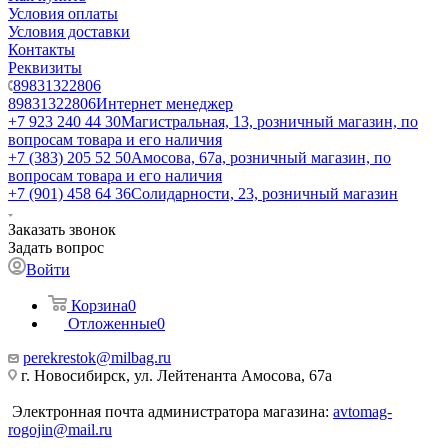
Условия оплаты
Условия доставки
Контакты
Реквизиты
89831322806
89831322806
Интернет менеджер
+7 923 240 44 30
​Магистральная, 13, розничный магазин, по
вопросам товара и его наличия
+7 (383) 205 52 50
Амосова, 67а, розничный магазин, по
вопросам товара и его наличия
+7 (901) 458 64 36
Солидарности, 23, розничный магазин
Заказать звонок
Задать вопрос
Войти
Корзина
0
Отложенные
0
perekrestok@milbag.ru
г. Новосибирск, ул. ​Лейтенанта Амосова, 67а
Электронная почта администратора магазина:
avtomag-
rogojin@mail.ru