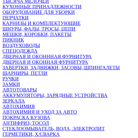
ТЫСЯЧА МЕЛОЧЕЙ
КУХОННЫЕ ПРИНАДЛЕЖНОСТИ
ОБОРУДОВАНИЕ ДЛЯ УБОРКИ
ПЕРЧАТКИ
КАРНИЗЫ И КОМПЛЕКТУЮЩИЕ
ШНУРЫ, ФАЛЫ, ТРОСЫ, ЦЕПИ
МЕШКИ, КОРОБКИ, ПАКЕТЫ
ПИКНИК
ВОЗДУХОВОДЫ
СПЕЦОДЕЖДА
ДВЕРНАЯ И ОКОНННАЯ ФУРНИТУРА
ДВЕРНАЯ И ОКОННАЯ ФУРНИТУРА
ЗАВЕРТКИ, ЗАДВИЖКИ, ЗАСОВЫ, ШПИНГАЛЕТЫ
ШАРНИРЫ, ПЕТЛИ
РУЧКИ
ЗАМКИ
АВТОТОВАРЫ
АККУМУЛЯТОРЫ, ЗАРЯДНЫЕ УСТРОЙСТВА
ЗЕРКАЛА
АВТОХИМИЯ
АВТОХИМИЯ И УХОД ЗА АВТО
ПОКРАСКА КУЗОВА
АНТИФРИЗ, ТОСОЛ
СТЕКЛООМЫВАТЕЛЬ, ВОДА, ЭЛЕКТРОЛИТ
ГЕРМЕТИКИ, Х/СВАРКА