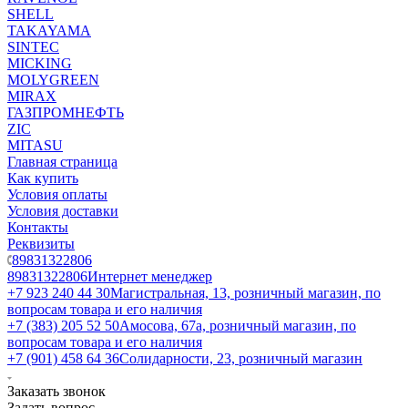
SHELL
TAKAYAMA
SINTEC
MICKING
MOLYGREEN
MIRAX
ГАЗПРОМНЕФТЬ
ZIC
MITASU
Главная страница
Как купить
Условия оплаты
Условия доставки
Контакты
Реквизиты
89831322806
89831322806
Интернет менеджер
+7 923 240 44 30
​Магистральная, 13, розничный магазин, по
вопросам товара и его наличия
+7 (383) 205 52 50
Амосова, 67а, розничный магазин, по
вопросам товара и его наличия
+7 (901) 458 64 36
Солидарности, 23, розничный магазин
Заказать звонок
Задать вопрос