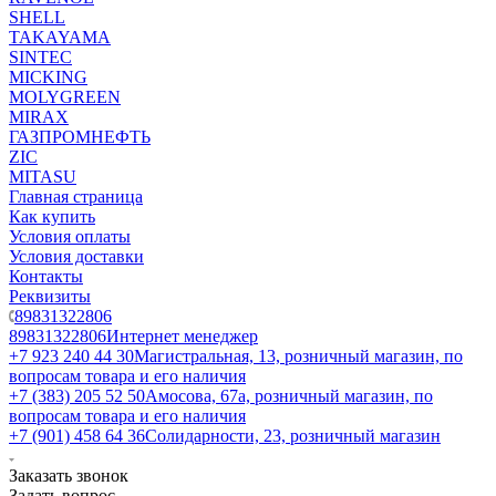
SHELL
TAKAYAMA
SINTEC
MICKING
MOLYGREEN
MIRAX
ГАЗПРОМНЕФТЬ
ZIC
MITASU
Главная страница
Как купить
Условия оплаты
Условия доставки
Контакты
Реквизиты
89831322806
89831322806
Интернет менеджер
+7 923 240 44 30
​Магистральная, 13, розничный магазин, по
вопросам товара и его наличия
+7 (383) 205 52 50
Амосова, 67а, розничный магазин, по
вопросам товара и его наличия
+7 (901) 458 64 36
Солидарности, 23, розничный магазин
Заказать звонок
Задать вопрос