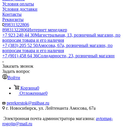
Условия оплаты
Условия доставки
Контакты
Реквизиты
89831322806
89831322806
Интернет менеджер
+7 923 240 44 30
​Магистральная, 13, розничный магазин, по
вопросам товара и его наличия
+7 (383) 205 52 50
Амосова, 67а, розничный магазин, по
вопросам товара и его наличия
+7 (901) 458 64 36
Солидарности, 23, розничный магазин
Заказать звонок
Задать вопрос
Войти
Корзина
0
Отложенные
0
perekrestok@milbag.ru
г. Новосибирск, ул. ​Лейтенанта Амосова, 67а
Электронная почта администратора магазина:
avtomag-
rogojin@mail.ru