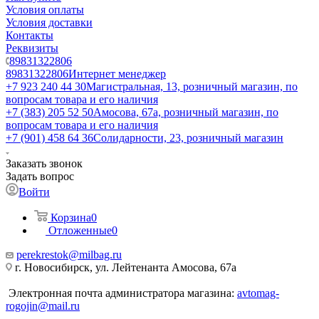
Условия оплаты
Условия доставки
Контакты
Реквизиты
89831322806
89831322806
Интернет менеджер
+7 923 240 44 30
​Магистральная, 13, розничный магазин, по
вопросам товара и его наличия
+7 (383) 205 52 50
Амосова, 67а, розничный магазин, по
вопросам товара и его наличия
+7 (901) 458 64 36
Солидарности, 23, розничный магазин
Заказать звонок
Задать вопрос
Войти
Корзина
0
Отложенные
0
perekrestok@milbag.ru
г. Новосибирск, ул. ​Лейтенанта Амосова, 67а
Электронная почта администратора магазина:
avtomag-
rogojin@mail.ru