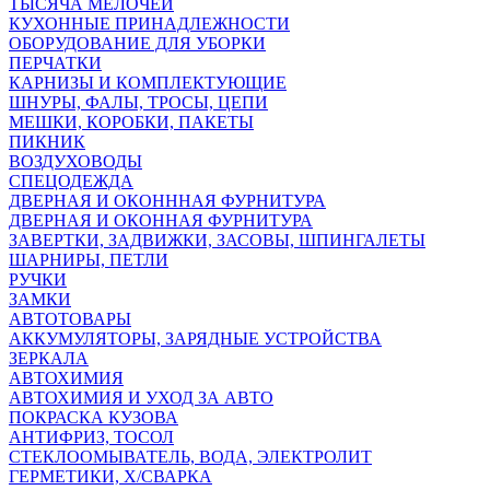
ТЫСЯЧА МЕЛОЧЕЙ
КУХОННЫЕ ПРИНАДЛЕЖНОСТИ
ОБОРУДОВАНИЕ ДЛЯ УБОРКИ
ПЕРЧАТКИ
КАРНИЗЫ И КОМПЛЕКТУЮЩИЕ
ШНУРЫ, ФАЛЫ, ТРОСЫ, ЦЕПИ
МЕШКИ, КОРОБКИ, ПАКЕТЫ
ПИКНИК
ВОЗДУХОВОДЫ
СПЕЦОДЕЖДА
ДВЕРНАЯ И ОКОНННАЯ ФУРНИТУРА
ДВЕРНАЯ И ОКОННАЯ ФУРНИТУРА
ЗАВЕРТКИ, ЗАДВИЖКИ, ЗАСОВЫ, ШПИНГАЛЕТЫ
ШАРНИРЫ, ПЕТЛИ
РУЧКИ
ЗАМКИ
АВТОТОВАРЫ
АККУМУЛЯТОРЫ, ЗАРЯДНЫЕ УСТРОЙСТВА
ЗЕРКАЛА
АВТОХИМИЯ
АВТОХИМИЯ И УХОД ЗА АВТО
ПОКРАСКА КУЗОВА
АНТИФРИЗ, ТОСОЛ
СТЕКЛООМЫВАТЕЛЬ, ВОДА, ЭЛЕКТРОЛИТ
ГЕРМЕТИКИ, Х/СВАРКА