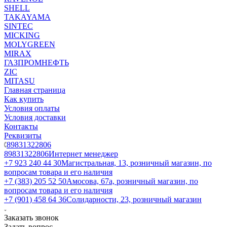
SHELL
TAKAYAMA
SINTEC
MICKING
MOLYGREEN
MIRAX
ГАЗПРОМНЕФТЬ
ZIC
MITASU
Главная страница
Как купить
Условия оплаты
Условия доставки
Контакты
Реквизиты
89831322806
89831322806
Интернет менеджер
+7 923 240 44 30
​Магистральная, 13, розничный магазин, по
вопросам товара и его наличия
+7 (383) 205 52 50
Амосова, 67а, розничный магазин, по
вопросам товара и его наличия
+7 (901) 458 64 36
Солидарности, 23, розничный магазин
Заказать звонок
Задать вопрос